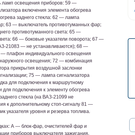
ь ламп освещения приборов: 59 —
ализатора включения элемента обогрева
огрева заднего стекла: 62 — лампа
р; 63 — выключатель противотуманных фар;
него противотуманного света: 65 —
вета: 66 — боковые указатели поворота; 67 —
A3-21083 — не устанавливаются); 68 —
9 — плафон индивидуального освещения
 наружного освещения; 72 — комбинация
тора прикрытия воздушной заслонки
гнализации; 75 — лампа сигнализатора
одка для подключения к маршрутному
и для подключения к элементу обогрева
заднего стекла (на ВАЗ-21099 не
ния к дополнительному стоп-сигналу 81 —
к указателя уровня и резерва топлива.
ках: А — блок-фар, очистителей фар и
нации приборов выключателя зажигания,