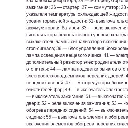
клапаном карбюратора; 24 — моторедуктор очи
зажигания; 26 — стартер; 27 — коммутатор; 28
указателя температуры охлаждающей жидкости;
уровня тормозной жидкости; 31- выключатель ф
аккумуляторная батарея; 33 — реле включения
сигнализатора недостаточного уровня охлажд
выключатель лампы сигнализатора включения 
стоп-сигнала; 38 — блок управления блокировк
лампа освещения вещевого ящика; 41 — электр
дополнительный резистор электродвигателя от
отопителя; 44 — лампа подсветки рычагов ото
электростеклоподъемников передних дверей; 
передних дверей; 47 — моторедукторы блокиро
очистителей фар; 49 — выключатель электрост
— выключатель зажигания; 51 — выключатель 
двери; 52 – реле включения зажигания; 53 — к
обогрева передних сидений; 54 — выключатель
сиденья; 55 — выключатель элемента обогрева
включения элементов обогрева передних сиде