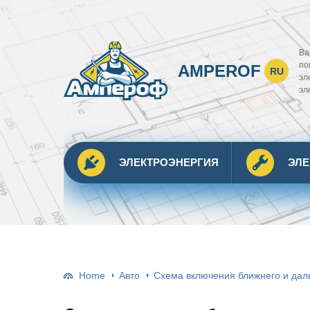
Ва
по
AMPEROF
RU
эл
эл
ЭЛЕКТРОЭНЕРГИЯ
ЭЛ
Home
Авто
Cхема включения ближнего и даль