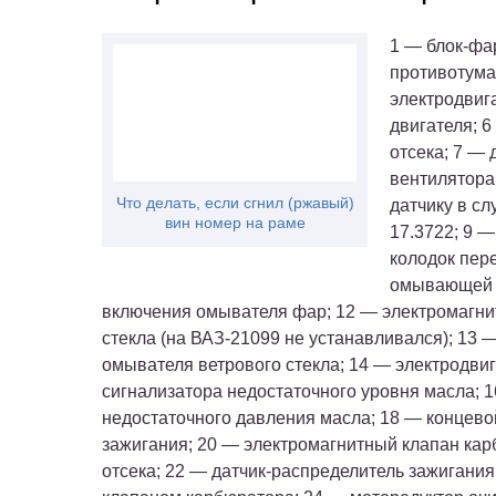
1 — блок-фа
противотума
электродвиг
двигателя; 
отсека; 7 —
вентилятора
Что делать, если сгнил (ржавый)
датчику в сл
вин номер на раме
17.3722; 9 
колодок пер
омывающей ж
включения омывателя фар; 12 — электромагни
стекла (на ВАЗ-21099 не устанавливался); 13
омывателя ветрового стекла; 14 — электродвиг
сигнализатора недостаточного уровня масла; 1
недостаточного давления масла; 18 — концево
зажигания; 20 — электромагнитный клапан ка
отсека; 22 — датчик-распределитель зажигани