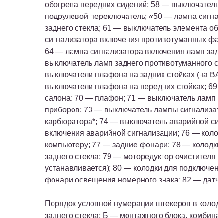
обогрева передних сидений; 58 — выключател
подрулевой переключатель; «50 — лампа сигн
заднего стекла; 61 — выключатель элемента об
сигнализатора включения противотуманных фа
64 — лампа сигнализатора включения ламп зад
выключатель ламп заднего противотуманного с
выключатели плафона на задних стойках (на B
выключатели плафона на передних стойках; 6
салона: 70 — плафон; 71 — выключатель ламп
приборов; 73 — выключатель лампы сигнализа
карбюратора*; 74 — выключатель аварийной си
включения аварийной сигнализации; 76 — кол
компьютеру; 77 — задние фонари: 78 — колодк
заднего стекла; 79 — моторедуктор очистителя 
устанавливается); 80 — колодки для подключе
фонари освещения номерного знака; 82 — датчи
Порядок условной нумерации штекеров в колод
заднего стекла; Б — монтажного блока, комби