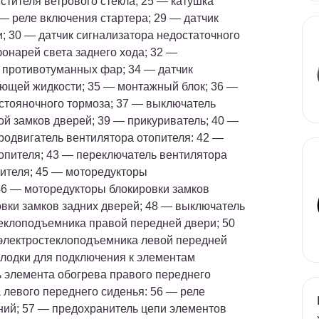
стителя ветрового стекла; 25 — катушка
 — реле включения стартера; 29 — датчик
 30 — датчик сигнализатора недостаточного
онарей света заднего хода; 32 —
 противотуманных фар; 34 — датчик
ающей жидкости; 35 — монтажный блок; 36 —
стояночного тормоза; 37 — выключатель
ой замков дверей; 39 — прикуриватель; 40 —
одвигатель вентилятора отопителя: 42 —
опителя; 43 — переключатель вентилятора
пителя; 45 — моторедукторы
46 — моторедукторы блокировки замков
вки замков задних дверей; 48 — выключатель
еклоподъемника правой передней двери; 50
электростеклоподъемника левой передней
олодки для подключения к элементам
 элемента обогрева правого переднего
 левого переднего сиденья: 56 — реле
ний; 57 — предохранитель цепи элементов