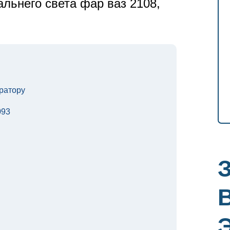
льнего света фар ваз 2108,
ратору
093