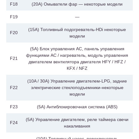
F18
(20A) Омыватели фар — некоторые модели
F19
—
(15A) Топливный подогреватель-HDi некоторые
F20
модели
(5A) Блок управления AC, панель управления
функциями AC / нагреватель, модуль управления
F21
двигателем вентилятора двигателя HFY / HFZ /
KFX / NFZ
(10A / 30A) Управление двигателем-LPG, задние
F22
электрические стеклоподъемники-некоторые
модели
F23
(5A) Антиблокировочная система (ABS)
(5A) Управление двигателем, реле таймера свечи
F24
накаливания
(10A) Топливный насос, переключатель