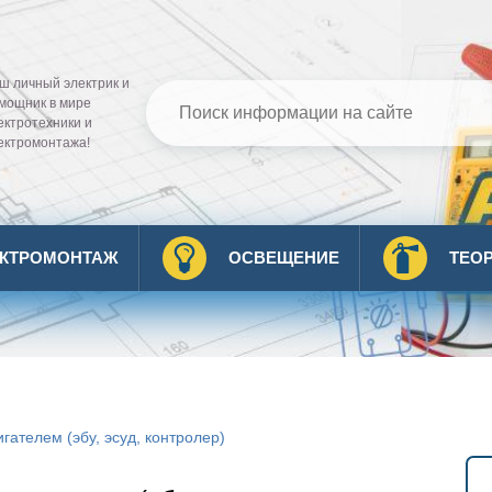
ш личный электрик и
мощник в мире
ектротехники и
ектромонтажа!
ЕКТРОМОНТАЖ
ОСВЕЩЕНИЕ
ТЕО
гателем (эбу, эсуд, контролер)