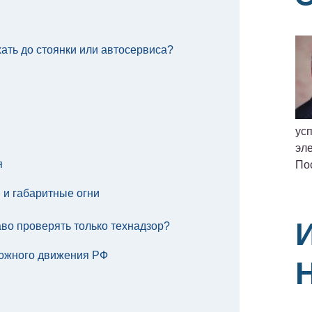
ать до стоянки или автосервиса?
ус
эле
я
По
 и габаритные огни
аво проверять только технадзор?
рожного движения РФ