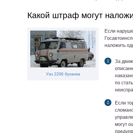
Какой штраф могут налож
Если наруше
Госавтоинсп
наложить од
За движ
описанн
Уаз 2206 буханка
наказан
по стать
неиспра
Если то
сломано
управле
могут о
предупр