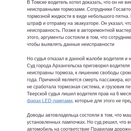
В Томске водитель хотел доказать, что он не вин
неисправными тормозами. Сотрудники Госавто
тормозной жидкости в виде небольшого пятна.
штраф и отправку на эвакуаторе. Он указал, 
неисправность. Позже в авторемонтной мастер
этого, аргументы состояли в том, что сотрудн
чтобы выявлять данные неисправности
Но судья отказал в данной жалобе водителя и 
Суд города Архангельска приговорил водителя
неисправны тормоза, к лишению свободы сроком
года. Причиной является смерть пассажира, кот
не сработала тормозная система, и грузовик пе
Тверской судья лишил водителя прав на 6 месяц
фарах LED-лампами
, которые для этого не пр
Доводы автовладельца состояли в том, что маш
установленных лампочках. Но суд решил, что 
автомобиль на соответствие Правилам дорожн