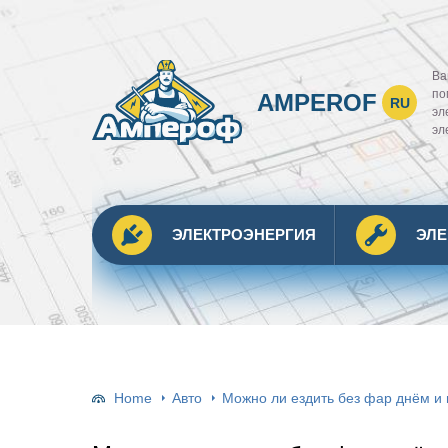
Ва
по
AMPEROF
RU
эл
эл
ЭЛЕКТРОЭНЕРГИЯ
ЭЛ
Home
Авто
Можно ли ездить без фар днём и