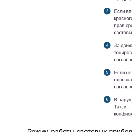
Если вп
красног
прав ср
световы
За движ
тониров
согласно
Если не
однозна
согласно
В наруш
Такси –
конфиско
Режим работы световых прибор