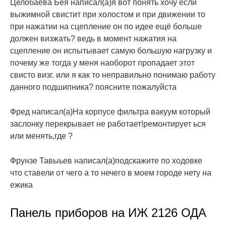
Целобаева Бея написал(а)я вот понять хочу если
выжимной свистит при холостом и при движении то
при нажатии на сцепление он по идее ещё больше
должен визжать? ведь в момент нажатия на
сцепление он испытывает самую большую нагрузку и
почему же тогда у меня наоборот пропадает этот
свисто визг. или я как то неправильно понимаю работу
данного подшипника? поясните пожалуйста
Фред написал(а)На корпусе фильтра вакуум который
заслонку перекрывает не работает!ремонтирует ься
или менять,где ?
Фрунзе Тавыьев написал(а)подскажите по ходовке
что ставели от чего а то нечего в моем городе нету на
ежика
Панель приборов на ИЖ 2126 ОДА