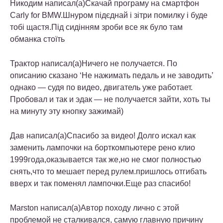
Никодим написал(а)Скачай програму на смартфон
Carly for BMW.Шнуром підєднай і зітри помилку і буде
тобі щастя.Під сидінням зроби все як було там
обманка стоїть
Трактор написал(а)Ничего не получается. По
описанию сказано ‘Не нажимать педаль и не заводить’
однако — судя по видео, двигатель уже работает.
Пробовал и так и эдак — не получается зайти, хоть ты
на минуту эту кнопку зажимай)
Дав написал(а)Спасибо за видео! Долго искал как
заменить лампочки на борткомпьютере рено клио
1999года,оказывается так же,но не смог полностью
снять,что то мешает перед рулeм.пришлось отгибать
вверх и так поменял лампочки.Ещe раз спасибо!
Marston написал(а)Автор походу лично с этой
проблемой не сталкивался, самую главную причину