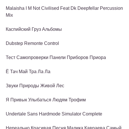
Malaisha I M Not Civilised Feat Dk Deepfellar Percussion
Mix
Каспийский Груз Альбомы
Dubstep Remonte Control
Тест Самопроверки Панели Приборов Приора
Ё Тач Май Тра Ла Ла
Звуки Природы Живой Лес
Я Привык Улыбаться Людям Трофим
Undertale Sans Hardmode Simulator Complete
Нереально Красивая Песня Малика Кавраева Самый