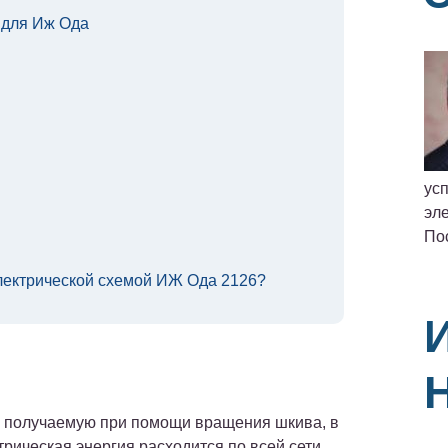
 для Иж Ода
ус
эле
По
электрической схемой ИЖ Ода 2126?
, получаемую при помощи вращения шкива, в
трическая энергия расходится по всей сети