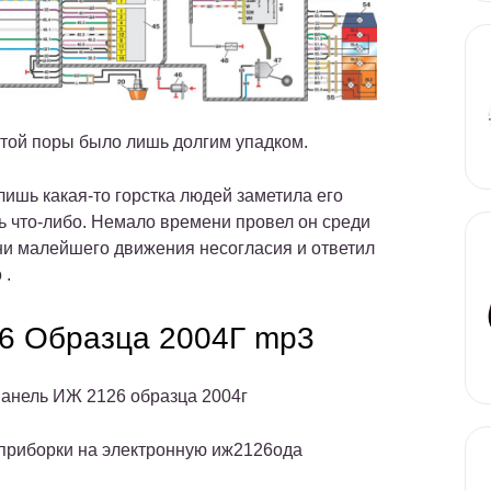
с той поры было лишь долгим упадком.
 лишь какая-то горстка людей заметила его
ть что-либо. Немало времени провел он среди
л ни малейшего движения несогласия и ответил
 .
6 Образца 2004Г mp3
анель ИЖ 2126 образца 2004г
приборки на электронную иж2126ода