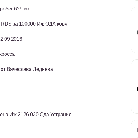
робег 629 км
В RDS за 100000 Иж ОДА корч
2 09 2016
кросса
 от Вячеслава Леднева
лона Иж 2126 030 Ода Устранил