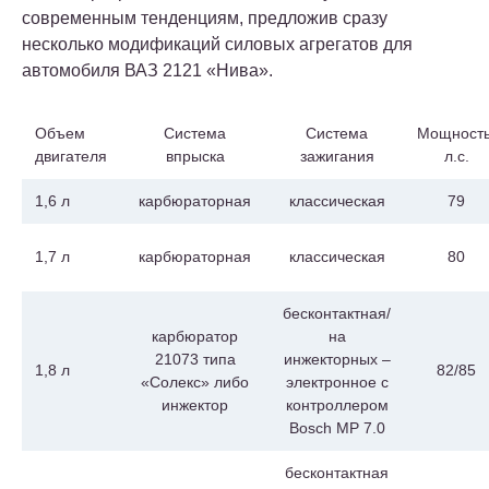
современным тенденциям, предложив сразу
несколько модификаций силовых агрегатов для
автомобиля ВАЗ 2121 «Нива».
Объем
Система
Система
Мощность
двигателя
впрыска
зажигания
л.с.
1,6 л
карбюраторная
классическая
79
1,7 л
карбюраторная
классическая
80
бесконтактная/
карбюратор
на
21073 типа
инжекторных –
1,8 л
82/85
«Солекс» либо
электронное с
инжектор
контроллером
Bosch MP 7.0
бесконтактная