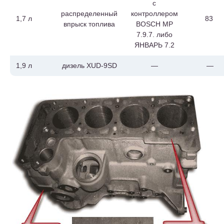
с
распределенный
контроллером
1,7 л
83
впрыск топлива
BOSCH MP
7.9.7. либо
ЯНВАРЬ 7.2
1,9 л
дизель XUD-9SD
—
—