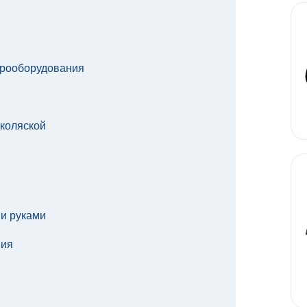
трооборудования
коляской
и руками
ния