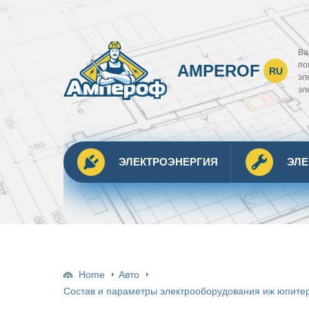
Ва
по
AMPEROF
RU
эл
эл
ЭЛЕКТРОЭНЕРГИЯ
ЭЛ
Home
Авто
Состав и параметры электрооборудования иж юпитер