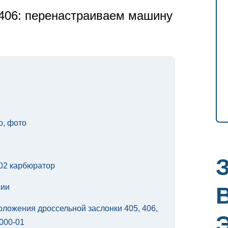
 406: перенастраиваем машину
о, фото
402 карбюратор
сии
оложения дроссельной заслонки 405, 406,
000-01