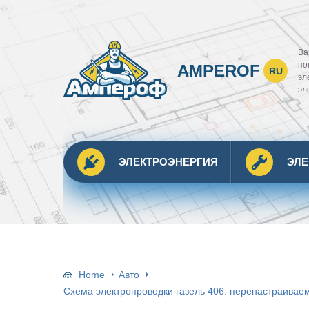
Ва
по
AMPEROF
RU
эл
эл
ЭЛЕКТРОЭНЕРГИЯ
ЭЛ
Home
Авто
Схема электропроводки газель 406: перенастраиваем