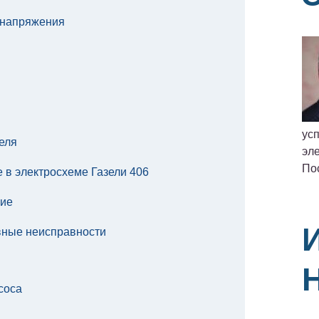
 напряжения
ус
еля
эле
По
 в электросхеме Газели 406
ние
овные неисправности
соса