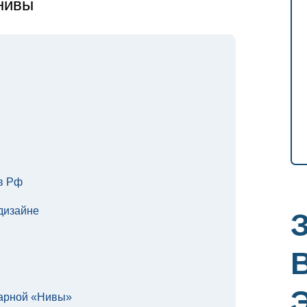
нивы
в Рф
дизайне
дарной «Нивы»