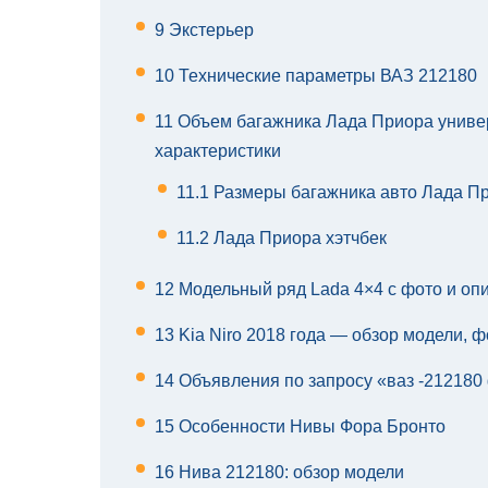
9
Экстерьер
10
Технические параметры ВАЗ 212180
11
Объем багажника Лада Приора универ
характеристики
11.1
Размеры багажника авто Лада П
11.2
Лада Приора хэтчбек
12
Модельный ряд Lada 4×4 с фото и оп
13
Kia Niro 2018 года — обзор модели, ф
14
Объявления по запросу «ваз -212180
15
Особенности Нивы Фора Бронто
16
Нива 212180: обзор модели