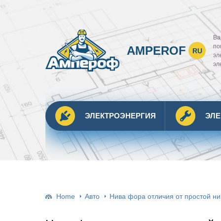
Ва
по
AMPEROF
RU
эл
эл
ЭЛЕКТРОЭНЕРГИЯ
ЭЛ
Home
Авто
Нива фора отличия от простой н