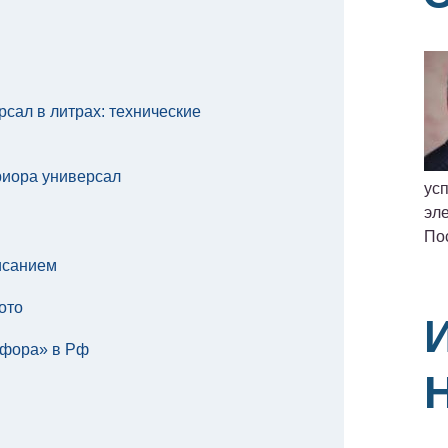
сал в литрах: технические
риора универсал
ус
эле
По
исанием
ото
 фора» в Рф