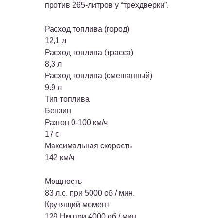
против 265-литров у “трехдверки”.
Расход топлива (город)
12,1 л
Расход топлива (трасса)
8,3 л
Расход топлива (смешанный)
9.9 л
Тип топлива
Бензин
Разгон 0-100 км/ч
17 с
Максимальная скорость
142 км/ч
Мощность
83 л.с. при 5000 об / мин.
Крутящий момент
129 Нм при 4000 об / мин.