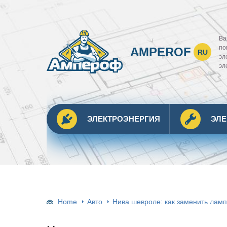
Ва
по
AMPEROF
RU
эл
эл
ЭЛЕКТРОЭНЕРГИЯ
ЭЛ
Home
Авто
Нива шевроле: как заменить ламп