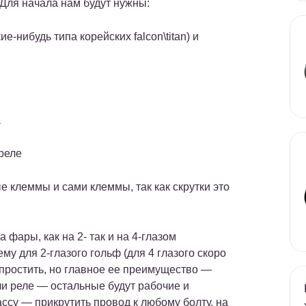
.Для начала нам будут нужны:
ие-нибудь типа корейских falcon\titan) и
а
 реле
клеммы и сами клеммы, так как скрутки это
 фары, как на 2- так и на 4-глазом
у для 2-глазого гольф (для 4 глазого скоро
упростить, но главное ее преимущество —
ли реле — остальные будут рабочие и
ассу — прикрутить провод к любому болту, на