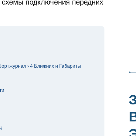
и схемы подключения передних
 Бортжурнал › 4 Ближних и Габариты
ти
й