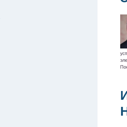
6
ус
эле
По