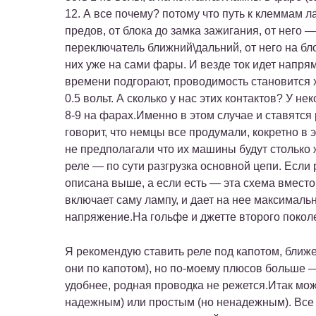
12. А все почему? потому что путь к клеммам ла
предов, от блока до замка зажигания, от него 
переключатель ближний\дальний, от него на бл
них уже на сами фары. И везде ток идет напря
времени подгорают, проводимость становится х
0.5 вольт. А сколько у нас этих контактов? У 
8-9 на фарах.Именно в этом случае и ставятся 
говорит, что немцы все продумали, кокретно в 
не предполагали что их машины будут столько ж
реле — по сути разгрузка основной цепи. Если 
описана выше, а если есть — эта схема вместо
включает саму лампу, и дает на нее максималь
напряжение.На гольфе и джетте второго покол
Я рекомендую ставить реле под капотом, ближе 
они по капотом), но по-моему плюсов больше —
удобнее, родная проводка не режется.Итак мо
надежным) или простым (но ненадежным). Все 