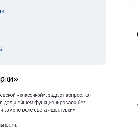
ти
й
ерки»
вской «классикой», задают вопрос, как
о в дальнейшем функционировало без
и замене реле света «шестерки».
ьности: