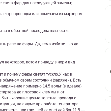
е света фар для последующей замены;
лектропроводки или помечаем их маркером.
;
тва в обратной последовательности.
ить реле на фары. Да, тема избитая, но до
нул некоторое, потом приведу в норм вид
ет и почему фары светят тускло.У нас в
 в обычном своем состоянии (заряжен). Есть
 напряжение примерно 14.5 вольт (в идеале).
 стартера до плюсовой клеммы и от
ы быть хорошие целые толстые провода с
туация, на аккуме при работе генератора
(замеряется при горящей лампе) дай бог 11.5 —