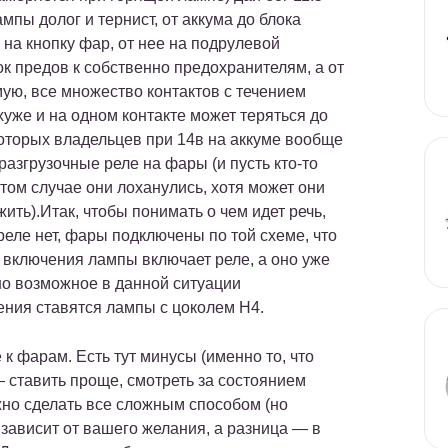
мпы долог и тернист, от аккума до блока
— на кнопку фар, от нее на подрулевой
ок предов к собственно предохранителям, а от
мую, все множество контактов с течением
уже и на одном контакте может теряться до
некоторых владельцев при 14в на аккуме вообще
разгрузочные реле на фары (и пусть кто-то
этом случае они лоханулись, хотя может они
ить).Итак, чтобы понимать о чем идет речь,
реле нет, фары подключены по той схеме, что
 включения лампы включает реле, а оно уже
но возможное в данной ситуации
ения ставятся лампы с цоколем H4.
к фарам. Есть тут минусы (именно то, что
 ставить проще, смотреть за состоянием
жно сделать все сложным способом (но
зависит от вашего желания, а разница — в