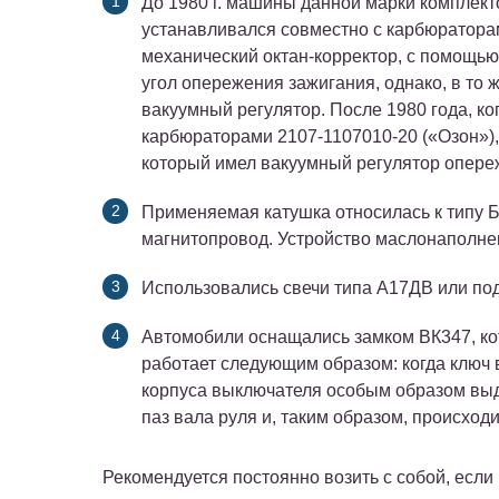
До 1980 г. машины данной марки комплек
устанавливался совместно с карбюратора
механический октан-корректор, с помощью
угол опережения зажигания, однако, в то 
вакуумный регулятор. После 1980 года, ко
карбюраторами 2107-1107010-20 («Озон»),
который имел вакуумный регулятор опере
Применяемая катушка относилась к типу 
магнитопровод. Устройство маслонаполне
Использовались свечи типа А17ДВ или под
Автомобили оснащались замком ВК347, ко
работает следующим образом: когда ключ в
корпуса выключателя особым образом выд
паз вала руля и, таким образом, происход
Рекомендуется постоянно возить с собой, если