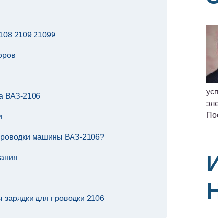
108 2109 21099
оров
ус
а ВАЗ-2106
эле
По
и
проводки машины ВАЗ-2106?
гания
 зарядки для проводки 2106