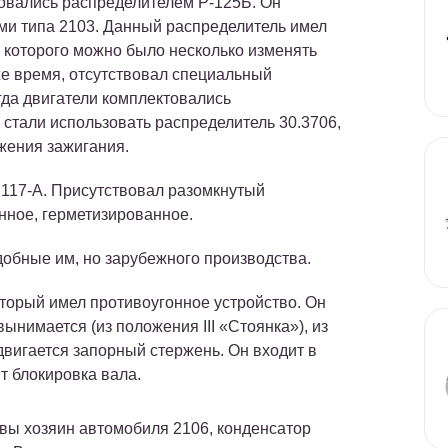
товались распределителем Р-125Б. Он
ми типа 2103. Данный распределитель имел
 которого можно было несколько изменять
же время, отсутствовал специальный
гда двигатели комплектовались
 стали использовать распределитель 30.3706,
жения зажигания.
Б117-А. Присутствовал разомкнутый
нное, герметизированное.
обные им, но зарубежного производства.
торый имел противоугонное устройство. Он
ынимается (из положения III «Стоянка»), из
вигается запорный стержень. Он входит в
ит блокировка вала.
 вы хозяин автомобиля 2106, конденсатор