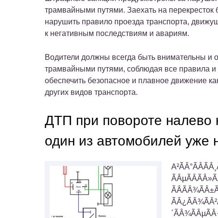
трамвайными путями. Заехать на перекресток 
нарушить правило проезда транспорта, движу
к негативным последствиям и авариям.
Водители должны всегда быть внимательны и о
трамвайными путями, соблюдая все правила и 
обеспечить безопасное и плавное движение как
других видов транспорта.
ДТП при повороте налево н
один из автомобилей уже 
А²ÃÂ°ÃÂÃÂ¸
ÃÂµÃÂÃÂ»Ã
ÃÂÃÂ¾ÃÂ±Ã
ÃÂ¿ÃÂ¾ÃÂ²
´ÃÂ¾ÃÂµÃÂ