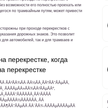
без возможности его полностью проехать или
щегося по трамвайным путям, может привести
сторожны при проходе перекрестков с
указания дорожных знаков. Это позволит
 для автомобилей, так и для трамваев и
а перекрестке, когда
на перекрестке
ÃÂ ÃÂ²ÃÂ¾ÃÂ·ÃÂ½ÃÂ¸ÃÂºÃÂ°ÃÂµÃÂ,
Â¸ ÃÂÃÂµÃÂ»ÃÂ¾ÃÂ²ÃÂµÃÂº,
Â¸ÃÂÃÂ°ÃÂÃÂÃÂ¸ÃÂ¹ÃÂÃÂ
ÃÂµÃÂÃÂ½ÃÂÃÂÃÂ, ÃÂ
·ÃÂ¶ÃÂ°ÃÂµÃÂ ÃÂ´ÃÂ¾ ÃÂÃÂµÃÂÃÂµÃÂ