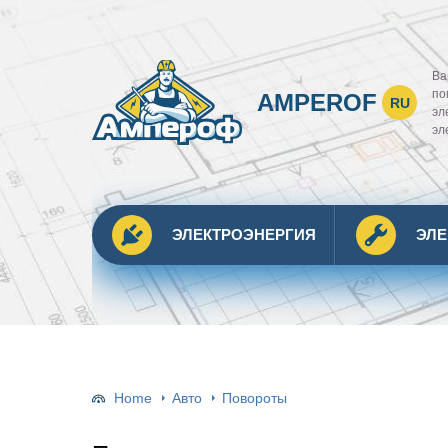
Ва
по
AMPEROF
RU
эл
эл
ЭЛЕКТРОЭНЕРГИЯ
ЭЛ
Home
Авто
Повороты