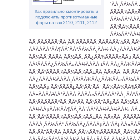
´ÃÂ¸ÃÂ½ÃÂ
Как правильно смонтировать и
ÃÂÃÂ¾ÃÂ»Ã
подключить противотуманные
ÃÂ½ÃÂ°ÃÂÃ
фары на ваз 2110, 2111, 2112
ÃÂ³ÃÂ¾ÃÂÃ
ÃÂ¼ÃÂ°ÃÂ½
ÃÂ´ÃÂÃÂÃÂ³ÃÂ¸ÃÂ ÃÂÃÂÃÂ°ÃÂÃÂÃÂ½ÃÂ¸ÃÂº
ÃÂÃÂÃÂ°ÃÂ¶ÃÂ´ÃÂ°ÃÂ½ÃÂ¸ÃÂ½ ÃÂ¿ÃÂÃÂ¾Ã
ÃÂ¼ÃÂ°ÃÂÃÂ¸ÃÂ½ÃÂ, ÃÂ¿ÃÂ¾ÃÂÃÂ»ÃÂµ ÃÂ
ÃÂ²ÃÂÃÂ¿ÃÂ¾ÃÂ»ÃÂ½ÃÂÃÂµÃÂ ÃÂ¿ÃÂ¾ÃÂ²
ÃÂ°ÃÂ²ÃÂÃÂ¾ÃÂ¼ÃÂ¾ÃÂ±ÃÂ¸ÃÂ»ÃÂ, ÃÂ´ÃÂ
ÃÂ¿ÃÂÃÂ¾ÃÂÃÂ¸ÃÂ²ÃÂ¾ÃÂ¿ÃÂ¾ÃÂ»ÃÂ¾ÃÂ
ÃÂ½ÃÂµ ÃÂ²ÃÂÃÂµÃÂ³ÃÂ´ÃÂ° ÃÂ¼ÃÂ¾ÃÂ¶Ã
ÃÂ±ÃÂÃÂ²ÃÂ°ÃÂÃÂ ÃÂÃÂ»ÃÂÃÂÃÂ°ÃÂ¸ ÃÂºÃ
ÃÂ²ÃÂÃÂÃÂºÃÂ°ÃÂºÃÂ¸ÃÂ²ÃÂ°ÃÂµÃÂ ÃÂ½Ã
ÃÂ½ÃÂµÃÂ¾ÃÂ¶ÃÂ¸ÃÂ´ÃÂ°ÃÂ½ÃÂ½ÃÂ¾. ÃÂ
ÃÂ°ÃÂ²ÃÂÃÂ¾ÃÂ¼ÃÂ¾ÃÂ±ÃÂ¸ÃÂ»ÃÂ¸ ÃÂÃÂÃ
ÃÂÃÂ¸ÃÂ½ÃÂ° ÃÂ¾ÃÂ¿ÃÂÃÂµÃÂ´ÃÂµÃÂ»ÃÂÃ
ÃÂ·ÃÂ°ÃÂ²ÃÂ¸ÃÂÃÂ¸ÃÂ¼ÃÂ¾ÃÂÃÂÃÂ¸ ÃÂ¾Ã
ÃÂ·ÃÂ½ÃÂ°ÃÂºÃÂ¾ÃÂ² ÃÂ¿ÃÂÃÂ¸ÃÂ¾ÃÂÃÂ¸Ã