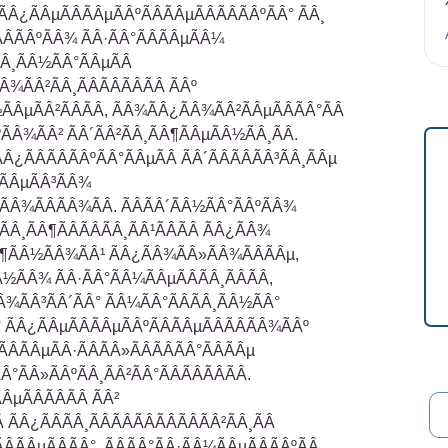
 ÃÂ¿ÃÂµÃÂÃÂµÃÂºÃÂÃÂµÃÂÃÂÃÂºÃÂ° ÃÂ¸
ÂÃÂºÃÂ¾ ÃÂ·ÃÂ°ÃÂÃÂµÃÂ¼
Â¸ÃÂ½ÃÂ°ÃÂµÃÂ
Â¾ÃÂ²ÃÂ¸ÃÂÃÂÃÂÃÂ ÃÂº
ÃÂµÃÂ²ÃÂÃÂ, ÃÂ¾ÃÂ¿ÃÂ¾ÃÂ²ÃÂµÃÂÃÂ°ÃÂ
ÃÂ¾ÃÂ² ÃÂ´ÃÂ²ÃÂ¸ÃÂ¶ÃÂµÃÂ½ÃÂ¸ÃÂ.
Â¿ÃÂÃÂÃÂºÃÂ°ÃÂµÃÂ ÃÂ´ÃÂÃÂÃÂ³ÃÂ¸ÃÂµ
ÃÂµÃÂ³ÃÂ¾
ÃÂ¾ÃÂÃÂ¾ÃÂ. ÃÂÃÂ´ÃÂ½ÃÂ°ÃÂºÃÂ¾
²ÃÂ¸ÃÂ¶ÃÂÃÂÃÂ¸ÃÂ¹ÃÂÃÂ ÃÂ¿ÃÂ¾
¶ÃÂ½ÃÂ¾ÃÂ¹ ÃÂ¿ÃÂ¾ÃÂ»ÃÂ¾ÃÂÃÂµ,
Â½ÃÂ¾ ÃÂ·ÃÂ°ÃÂ¼ÃÂµÃÂÃÂ¸ÃÂÃÂ,
Â¾ÃÂ³ÃÂ´ÃÂ° ÃÂ¼ÃÂ°ÃÂÃÂ¸ÃÂ½ÃÂ°
Â° ÃÂ¿ÃÂµÃÂÃÂµÃÂºÃÂÃÂµÃÂÃÂÃÂ¾ÃÂº
 ÃÂÃÂµÃÂ·ÃÂÃÂ»ÃÂÃÂÃÂ°ÃÂÃÂµ
Â°ÃÂ»ÃÂºÃÂ¸ÃÂ²ÃÂ°ÃÂÃÂÃÂÃÂ.
ÂµÃÂÃÂÃÂ ÃÂ²
Â ÃÂ¿ÃÂÃÂ¸ÃÂÃÂÃÂÃÂÃÂÃÂ²ÃÂ¸ÃÂ
ÂÃÂµÃÂÃÂ°, ÃÂÃÂ°ÃÂ·ÃÂ¼ÃÂµÃÂÃÂºÃÂ¸,