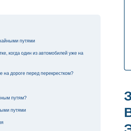
мвайными путями
ке, когда один из автомобилей уже на
е на дороге перед перекрестком?
йным путям?
ными путями
ия