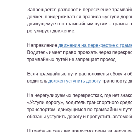
Запрещается разворот и пересечение трамвайн
должен придерживаться правила «уступи дорогу
движущемуся по трамвайным путям – трамваю, 
регулирует движение.
Направление
движения на перекрестке с тра
Водитель имеет право проехать через перекрес
трамвайных путей не запрещает проезд
Если трамвайные пути расположены сбоку и об
водитель
должен уступить дорогу
транспорту, 
На нерегулируемых перекрестках, где нет зна
«Уступи дорогу», водитель транспортного сре
транспортом, движущимся по трамвайным путям
обязаны уступить дорогу и пропустить автомоб
Штрафные санкции предусмотрены за нарушени