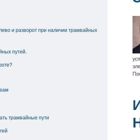
лево и разворот при наличии трамвайных
ных путей.
ус
роте?
эле
По
твам
кать трамвайные пути
тей