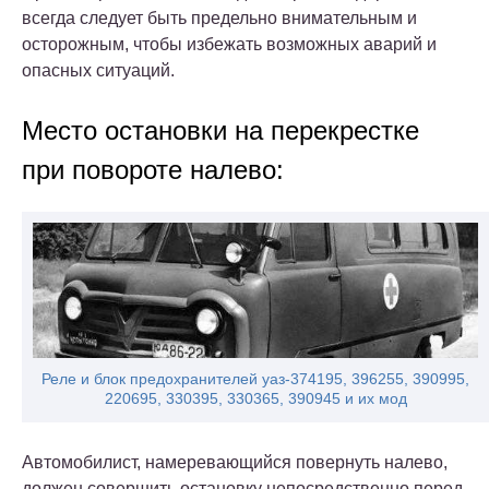
всегда следует быть предельно внимательным и
осторожным, чтобы избежать возможных аварий и
опасных ситуаций.
Место остановки на перекрестке
при повороте налево:
Реле и блок предохранителей уаз-374195, 396255, 390995,
220695, 330395, 330365, 390945 и их мод
Автомобилист, намеревающийся повернуть налево,
должен совершить остановку непосредственно перед