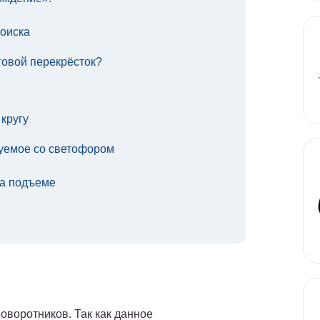
поиска
говой перекрёсток?
кругу
уемое со светофором
на подъеме
оворотников. Так как данное