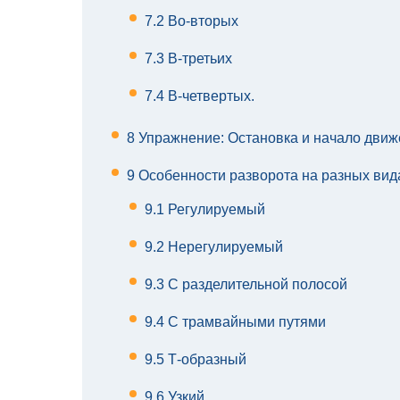
7.2
Во-вторых
7.3
В-третьих
7.4
В-четвертых.
8
Упражнение: Остановка и начало движе
9
Особенности разворота на разных вид
9.1
Регулируемый
9.2
Нерегулируемый
9.3
​​С разделительной полосой
9.4
С трамвайными путями
9.5
Т-образный
9.6
Узкий