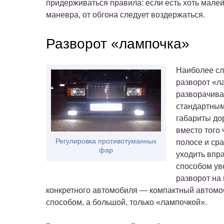
придерживаться правила: если есть хоть мале
маневра, от обгона следует воздержаться.
Разворот «лампочка»
Наиболее сл
разворот «л
разворачиват
стандартным
габариты до
вместо того 
Регулировка противотуманных
полосе и ср
фар
уходить впра
способом уве
разворот на 
конкретного автомобиля — компактный автомо
способом, а большой, только «лампочкой».