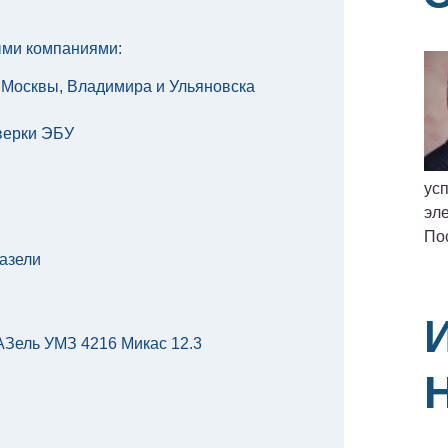
ыми компаниями:
 Москвы, Владимира и Ульяновска
верки ЭБУ
ус
эле
По
азели
АЗель УМЗ 4216 Микас 12.3