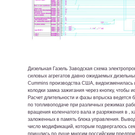
Дизельная Газель Заводская схема электропро
силовых агрегатов давно ожидаемых дизельных
Cummins производства США, видоизменилась и
колодки замка зажигания через кнопку, чтобы и
Расчет длительности и фазы впрыска ведется 
по топливоподаче при различных режимах рабо
вращения коленчатого вала и разряжения в , х
заложенных в память блока управления. Выводы
число модификаций, которым подвергалось се
пришлись по душе многим российским предпр