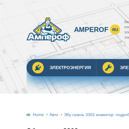
Ва
по
AMPEROF
RU
эл
эл
ЭЛЕКТРОЭНЕРГИЯ
ЭЛ
Home
Авто
Эбу газель 3302 инжектор: подр