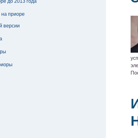
ре до 2013 года
 на приоре
й версии
а
оры
ус
риоры
эле
По