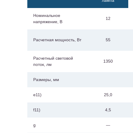
лампа
Номинальное
12
напряжение, В
Расчетная мощность, Вт
55
Расчетный световой
1350
поток, лм
Размеры, мм
е11)
25,0
f11)
4,5
g
—