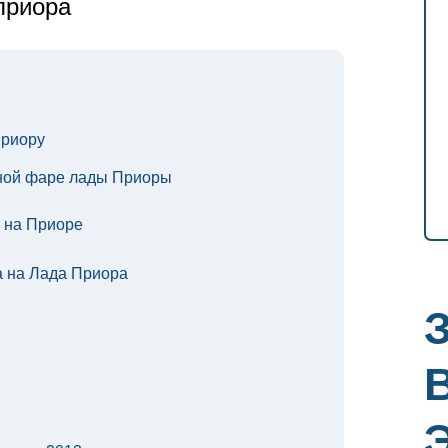
приора
Приору
ной фаре лады Приоры
а на Приоре
 на Лада Приора