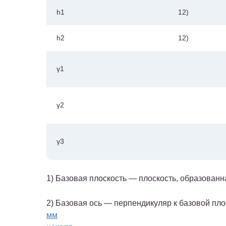
h
1
12)
h
2
12)
γ
1
γ
2
γ
3
1) Базовая плоскость — плоскость, образова
2) Базовая ось — перпендикуляр к базовой пл
мм