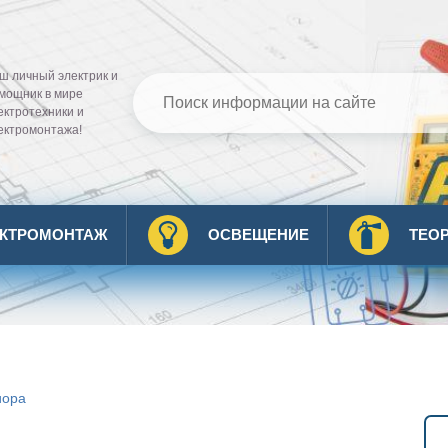
ш личный электрик и
мощник в мире
ектротехники и
ектромонтажа!
ЕКТРОМОНТАЖ
ОСВЕЩЕНИЕ
ТЕО
иора