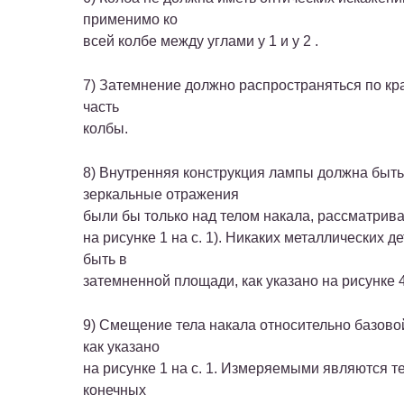
применимо ко
всей колбе между углами у 1 и у 2 .
7) Затемнение должно распространяться по кра
часть
колбы.
8) Внутренняя конструкция лампы должна быть
зеркальные отражения
были бы только над телом накала, рассматрив
на рисунке 1 на с. 1). Никаких металлических д
быть в
затемненной площади, как указано на рисунке 4 
9) Смещение тела накала относительно базовой
как указано
на рисунке 1 на с. 1. Измеряемыми являются т
конечных