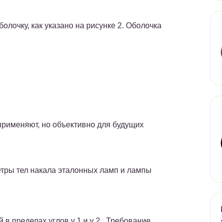
олочку, как указано на рисунке 2. Оболочка
применяют, но объективно для будущих
етры тел накала эталонных ламп и лампы
 в пределах углов у 1 и у 2 . Требование