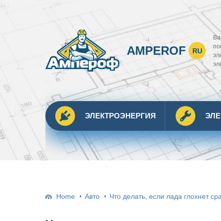
Ва
по
AMPEROF
RU
эл
эл
ЭЛЕКТРОЭНЕРГИЯ
ЭЛ
Home
Авто
Что делать, если лада глохнет ср