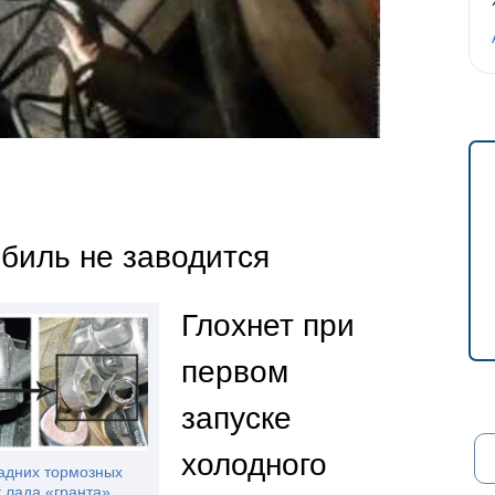
биль не заводится
Глохнет при
первом
запуске
холодного
адних тормозных
 лада «гранта»