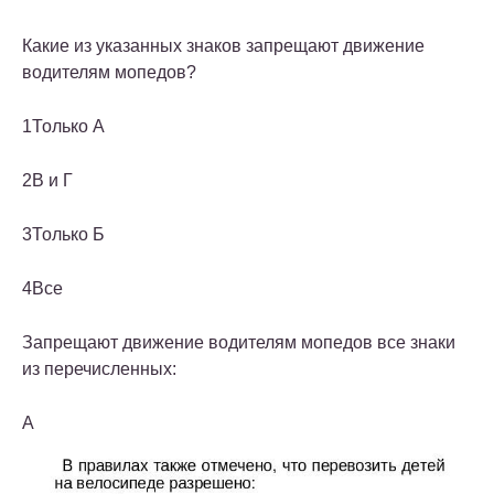
Какие из указанных знаков запрещают движение
водителям мопедов?
1
Только А
2
В и Г
3
Только Б
4
Все
Запрещают движение водителям мопедов все знаки
из перечисленных:
А