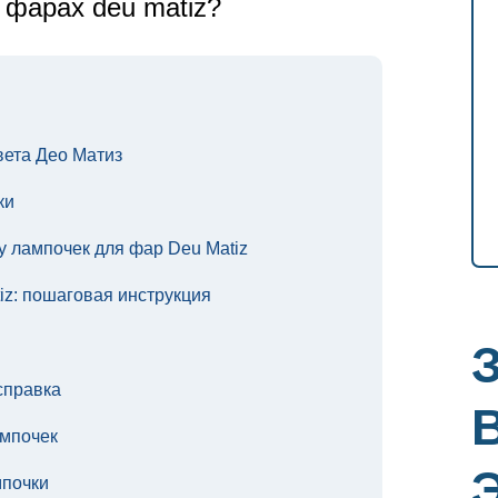
 фарах deu matiz?
ета Део Матиз
ки
у лампочек для фар Deu Matiz
iz: пошаговая инструкция
справка
мпочек
мпочки