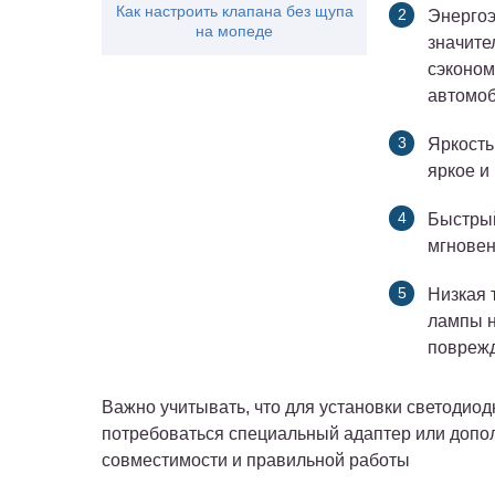
Как настроить клапана без щупа
Энергоэ
на мопеде
значите
сэконом
автомоб
Яркость
яркое и
Быстрый
мгновен
Низкая 
лампы н
поврежд
Важно учитывать, что для установки светодио
потребоваться специальный адаптер или допо
совместимости и правильной работы