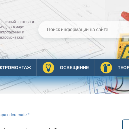
ш личный электрик и
мощник в мире
ектротехники и
ектромонтажа!
ЕКТРОМОНТАЖ
ОСВЕЩЕНИЕ
ТЕО
арах deu matiz?