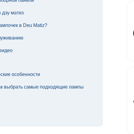
иборной панели
 дэу матиз
ампочек в Deu Matiz?
служиванию
видео
еские особенности
ак выбрать самые подходящие лампы