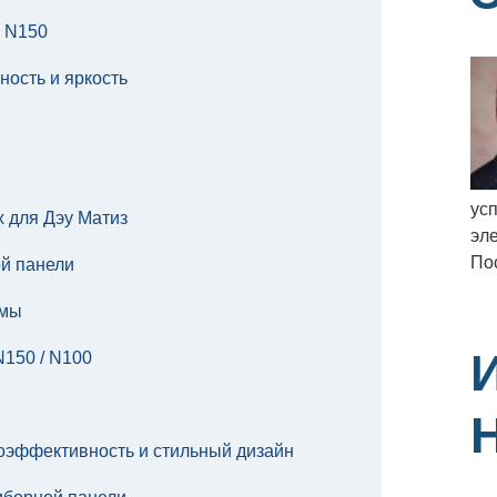
и N150
ость и яркость
ус
 для Дэу Матиз
эле
По
й панели
емы
150 / N100
оэффективность и стильный дизайн