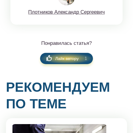
Плoтникoв Aлeксaндр Сeргeeвич
Понравилась статья?
1
Лайк автору
РЕКОМЕНДУЕМ
ПО ТЕМЕ