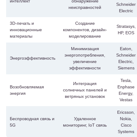
интеллект
обнаружение
Schneider
неисправностей
Electric
3D-печать и
Создание
Stratasys,
инновационные
компонентов, дизайн-
HP, EOS
материалы
моделирование
Минимизация
Eaton,
энергопотребления,
Schneider
Энергоэффективность
увеличение
Electric,
эффективности
Siemens
Tesla,
Интеграция
Возобновляемая
Enphase
солнечных панелей и
энергия
Energy,
ветряных установок
Vestas
Ericsson,
Беспроводная связь и
Удаленное
Nokia,
5G
мониторинг, IoT связь
Cisco
Systems