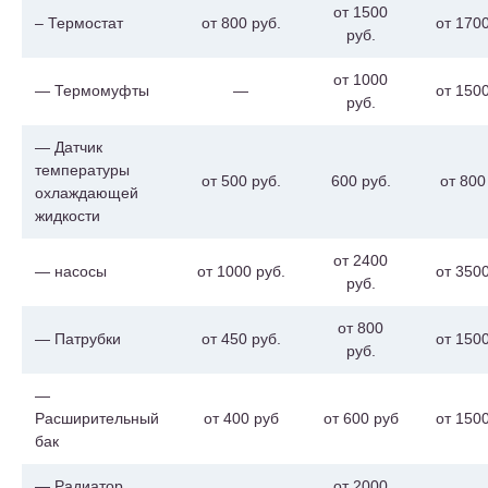
от 1500
– Термостат
от 800 руб.
от 1700
руб.
от 1000
— Термомуфты
—
от 1500
руб.
— Датчик
температуры
от 500 руб.
600 руб.
от 800
охлаждающей
жидкости
от 2400
— насосы
от 1000 руб.
от 3500
руб.
от 800
— Патрубки
от 450 руб.
от 1500
руб.
—
Расширительный
от 400 руб
от 600 руб
от 1500
бак
— Радиатор
от 2000