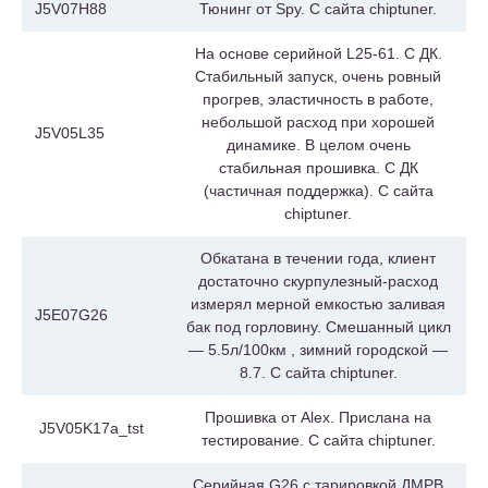
J5V07H88
Тюнинг от Spy. С сайта chiptuner.
На основе серийной L25-61. С ДК.
Стабильный запуск, очень ровный
прогрев, эластичность в работе,
небольшой расход при хорошей
J5V05L35
динамике. В целом очень
стабильная прошивка. С ДК
(частичная поддержка). С сайта
chiptuner.
Обкатана в течении года, клиент
достаточно скурпулезный-расход
измерял мерной емкостью заливая
J5E07G26
бак под горловину. Смешанный цикл
— 5.5л/100км , зимний городской —
8.7. С сайта chiptuner.
Прошивка от Alex. Прислана на
J5V05K17a_tst
тестирование. С сайта chiptuner.
Серийная G26 с тарировкой ДМРВ