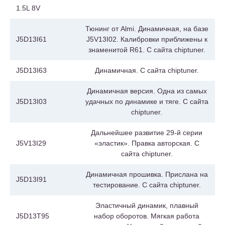
1.5L 8V
Тюнинг от Almi. Динамичная, на базе
J5D13I61
J5V13I02. Калибровки приближены к
знаменитой R61. С сайта chiptuner.
J5D13I63
Динамичная. С сайта chiptuner.
Динамичная версия. Одна из самых
J5D13I03
удачных по динамике и тяге. С сайта
chiptuner.
Дальнейшее развитие 29-й серии
J5V13I29
«эластик». Правка авторская. С
сайта chiptuner.
Динамичная прошивка. Прислана на
J5D13I91
тестирование. С сайта chiptuner.
Эластичный динамик, плавный
J5D13T95
набор оборотов. Мягкая работа