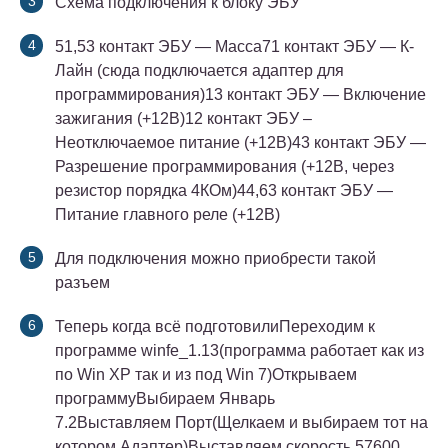
Схема подключения к блоку ЭБУ
51,53 контакт ЭБУ — Масса71 контакт ЭБУ — К-
Лайн (сюда подключается адаптер для
программирования)13 контакт ЭБУ — Включение
зажигания (+12В)12 контакт ЭБУ –
Неотключаемое питание (+12В)43 контакт ЭБУ —
Разрешение программирования (+12В, через
резистор порядка 4КОм)44,63 контакт ЭБУ —
Питание главного реле (+12В)
Для подключения можно приобрести такой
разъем
Теперь когда всё подготовилиПереходим к
программе winfe_1.13(программа работает как из
по Win ХР так и из под Win 7)Открываем
программуВыбираем Январь
7.2Выставляем Порт(Щелкаем и выбираем тот на
котором Адаптер)Выставляем скорость 57600