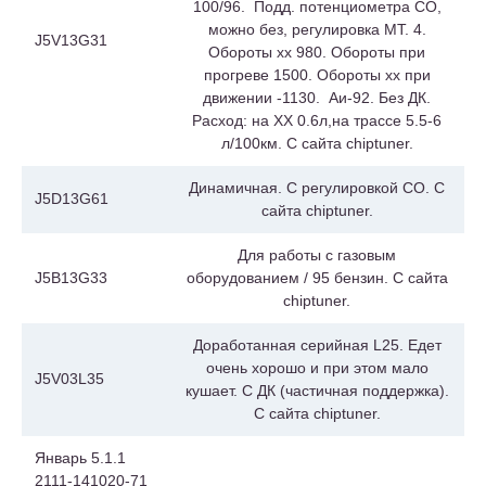
100/96. Подд. потенциометра СО,
можно без, регулировка МТ. 4.
J5V13G31
Обороты хх 980. Обороты при
прогреве 1500. Обороты хх при
движении -1130. Аи-92. Без ДК.
Расход: на ХХ 0.6л,на трассе 5.5-6
л/100км. С сайта chiptuner.
Динамичная. С регулировкой СО. С
J5D13G61
сайта chiptuner.
Для работы с газовым
J5B13G33
оборудованием / 95 бензин. С сайта
chiptuner.
Доработанная серийная L25. Едет
очень хорошо и при этом мало
J5V03L35
кушает. С ДК (частичная поддержка).
С сайта chiptuner.
Январь 5.1.1
2111-141020-71