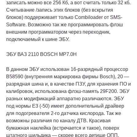
записать можно все 256 Кб, а вот считать только 32 кб.
Считывание /запись этих блоков (без вскрытия
блоков) поддерживает только Combiloader от SMS-
Software. Возможно так же программировать флэш
внешним программатором через переходник,
подключаемый к шине ЭБУ.
ЭБУ ВАЗ 2110 BOSCH MP7.0H
В данном ЭБУ использован 16-разрядный процессор
B58590 (внутренняя маркировка фирмы Bosch), 20 —
разрядная шина и, в качестве ПЗУ, для хранения ПО и
калибровок, использована флэш-память 29F200. ЭБУ
разных модификаций аппаратно различаются. ЭБУ
под нормы Е3 (-50) имеет дополнительный драйвер
для подогревателя 2-го датчика кислорода. Так же
возможны различия по каналу ДТВ. Красивая
бумажная наклейка (встречается и такое), поверх
штатного шильдика — скорее всего детище ОПП,