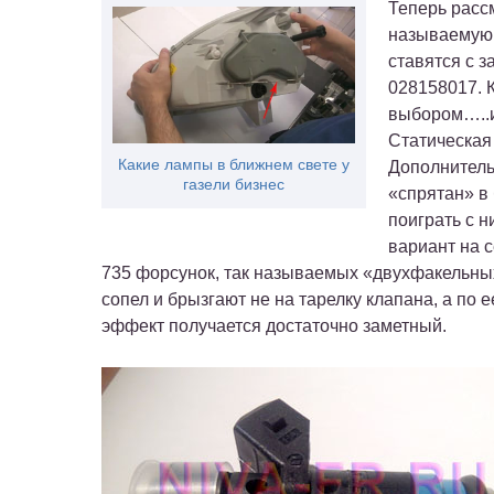
Теперь расс
называемую 
ставятся с 
028158017. 
выбором…..и
Статическая 
Какие лампы в ближнем свете у
Дополнитель
газели бизнес
«спрятан» в 
поиграть с 
вариант на 
735 форсунок, так называемых «двухфакельн
сопел и брызгают не на тарелку клапана, а по 
эффект получается достаточно заметный.