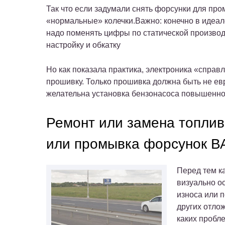
Так что если задумали снять форсунки для про
«нормальные» колечки.Важно: конечно в идеал
надо поменять цифры по статической производ
настройку и обкатку
Но как показала практика, электроника «справ
прошивку. Только прошивка должна быть не евр
желательна установка бензонасоса повышенно
Ремонт или замена топлив
или промывка форсунок ВА
Перед тем к
визуально о
износа или п
других отло
каких пробл