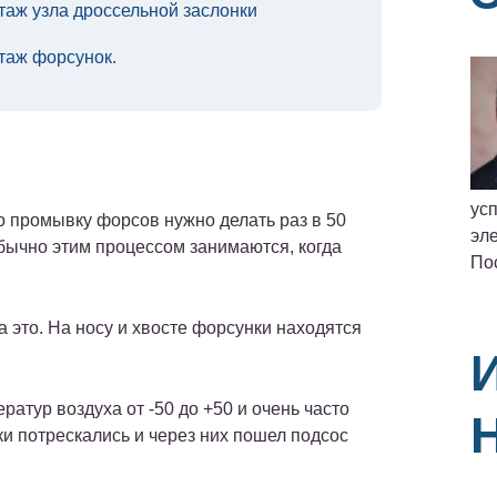
аж узла дроссельной заслонки
таж форсунок.
ус
о промывку форсов нужно делать раз в 50
эле
 обычно этим процессом занимаются, когда
По
а это. На носу и хвосте форсунки находятся
атур воздуха от -50 до +50 и очень часто
и потрескались и через них пошел подсос