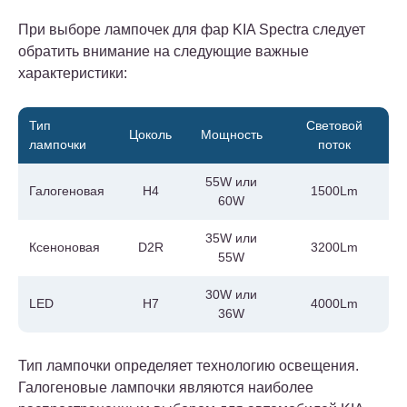
При выборе лампочек для фар KIA Spectra следует
обратить внимание на следующие важные
характеристики:
Тип
Световой
Цоколь
Мощность
лампочки
поток
55W или
Галогеновая
H4
1500Lm
60W
35W или
Ксеноновая
D2R
3200Lm
55W
30W или
LED
H7
4000Lm
36W
Тип лампочки определяет технологию освещения.
Галогеновые лампочки являются наиболее