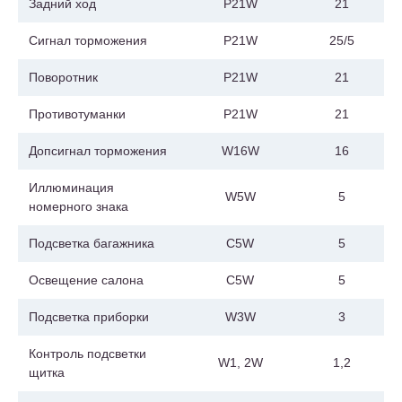
Задний ход
P21W
21
Сигнал торможения
P21W
25/5
Поворотник
P21W
21
Противотуманки
P21W
21
Допсигнал торможения
W16W
16
Иллюминация
W5W
5
номерного знака
Подсветка багажника
C5W
5
Освещение салона
C5W
5
Подсветка приборки
W3W
3
Контроль подсветки
W1, 2W
1,2
щитка