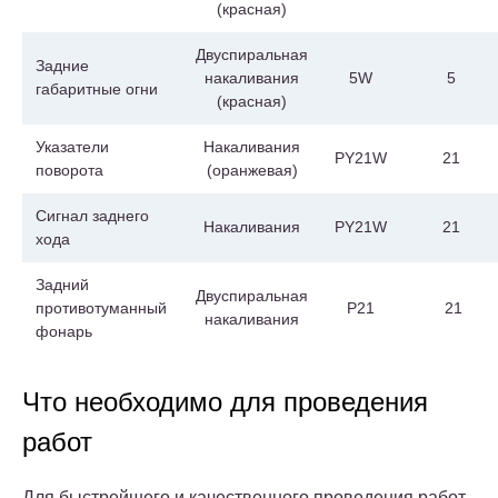
(красная)
Двуспиральная
Задние
накаливания
5W
5
габаритные огни
(красная)
Указатели
Накаливания
PY21W
21
поворота
(оранжевая)
Сигнал заднего
Накаливания
PY21W
21
хода
Задний
Двуспиральная
противотуманный
P21
21
накаливания
фонарь
Что необходимо для проведения
работ
Для быстрейшего и качественного проведения работ