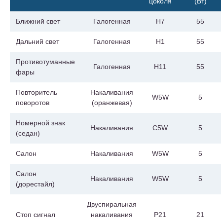
цоколя
(Вт)
Ближний свет
Галогенная
H7
55
Дальний свет
Галогенная
H1
55
Противотуманные
Галогенная
H11
55
фары
Повторитель
Накаливания
W5W
5
поворотов
(оранжевая)
Номерной знак
Накаливания
C5W
5
(седан)
Салон
Накаливания
W5W
5
Салон
Накаливания
W5W
5
(дорестайл)
Двуспиральная
Стоп сигнал
накаливания
P21
21