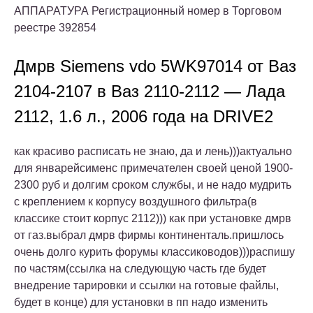
АППАРАТУРА Регистрационный номер в Торговом
реестре 392854
Дмрв Siemens vdo 5WK97014 от Ваз
2104-2107 в Ваз 2110-2112 — Лада
2112, 1.6 л., 2006 года на DRIVE2
как красиво расписать не знаю, да и лень)))актуально
для январейсименс примечателен своей ценой 1900-
2300 руб и долгим сроком службы, и не надо мудрить
с креплением к корпусу воздушного фильтра(в
классике стоит корпус 2112))) как при установке дмрв
от газ.выбрал дмрв фирмы континенталь.пришлось
очень долго курить форумы классиководов)))распишу
по частям(ссылка на следующую часть где будет
внедрение тарировки и ссылки на готовые файлы,
будет в конце) для установки в пп надо изменить