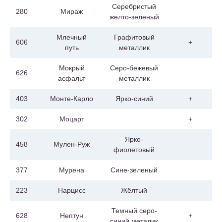
Серебристый
280
Мираж
желто-зеленый
Млечный
Графитовый
606
+
путь
металлик
Мокрый
Серо-бежевый
626
асфальт
металлик
403
Монте-Карло
Ярко-синий
+
302
Моцарт
+
Ярко-
458
Мулен-Руж
фиолетовый
377
Мурена
Сине-зеленый
223
Нарцисс
Жёлтый
Темный серо-
628
Нептун
+
синий металик