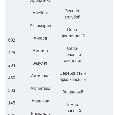
Адриатика
Зелено-
Айсберг
голубой
Аквамарин
Серо-
фиолетовый
Аккорд
602
Серо-
Аметист
425
зеленый
металлик
Амулет
204
Серебристый
Антилопа
460
ярко-красный
Атлантика
503
Вишневый
Афалина
145
Темно-
красный
Баклажан