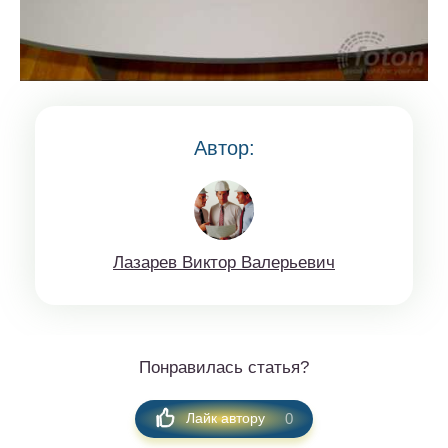
Автор:
Лaзaрев Виктop Вaлерьeвич
Понравилась статья?
0
Лайк автору