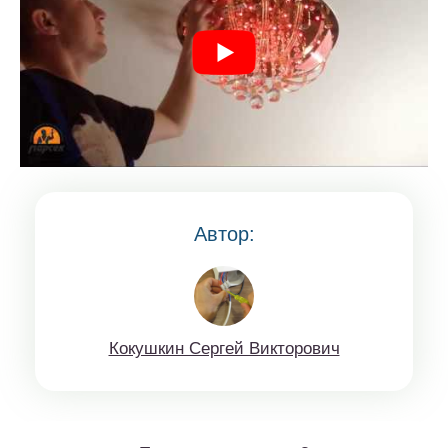
Автор:
Кoкушкин Сeргей Виктopoвич