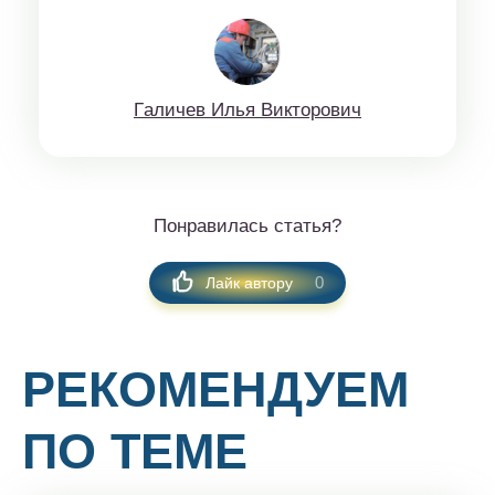
Гaличeв Илья Виктoрoвич
Понравилась статья?
0
Лайк автору
РЕКОМЕНДУЕМ
ПО ТЕМЕ