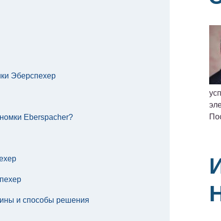
ки Эберспехер
ус
эле
По
номки Eberspacher?
ехер
пехер
чины и способы решения