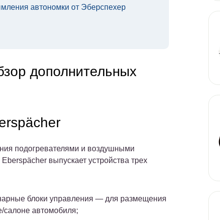
ымления автономки от Эберспехер
я
бзор дополнительных
erspächer
ния подогревателями и воздушными
 Eberspächer выпускает устройства трех
арные блоки управления — для размещения
е/салоне автомобиля;