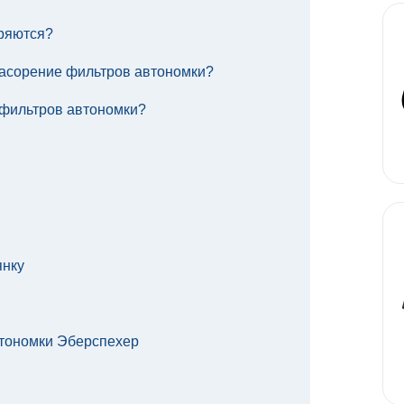
ряются?
асорение фильтров автономки?
 фильтров автономки?
янку
втономки Эберспехер