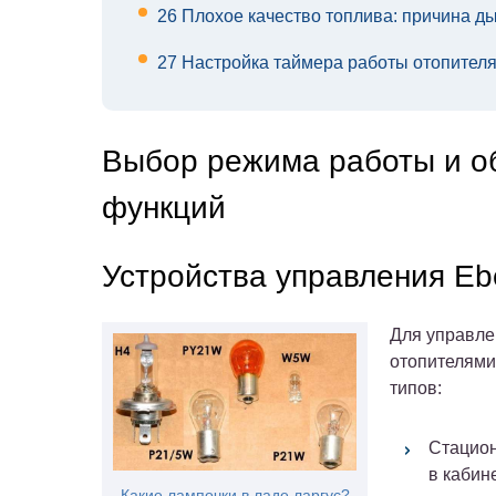
26
Плохое качество топлива: причина д
27
Настройка таймера работы отопител
Выбор режима работы и о
функций
Устройства управления Eb
Для управле
отопителями
типов:
Стацион
в кабин
Какие лампочки в ладе ларгус?