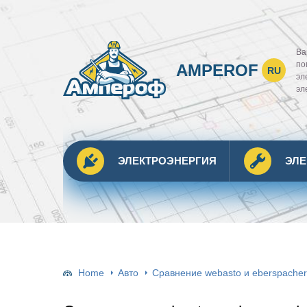
Ва
по
AMPEROF
RU
эл
эл
ЭЛЕКТРОЭНЕРГИЯ
ЭЛ
Home
Авто
Сравнение webasto и eberspacher