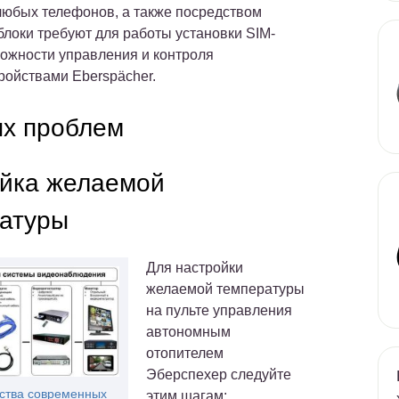
любых телефонов, а также посредством
локи требуют для работы установки SIM-
ожности управления и контроля
ройствами Eberspächer.
х проблем
йка желаемой
атуры
Для настройки
желаемой температуры
на пульте управления
автономным
отопителем
Эберспехер следуйте
тва современных
этим шагам: