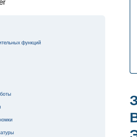
er
ительных функций
аботы
я
номки
ратуры