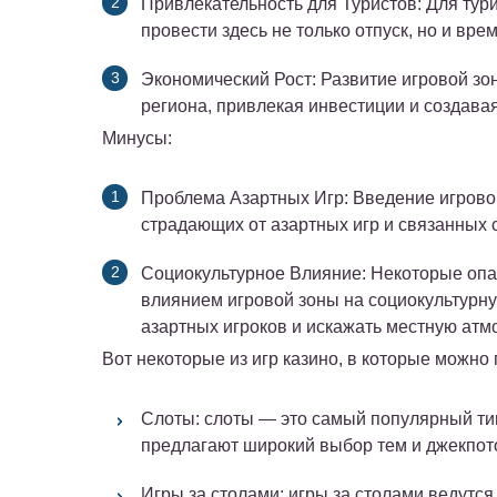
Привлекательность для Туристов
: Для тур
провести здесь не только отпуск, но и вре
Экономический Рост
: Развитие игровой з
региона, привлекая инвестиции и создава
Минусы:
Проблема Азартных Игр
: Введение игрово
страдающих от азартных игр и связанных 
Социокультурное Влияние
: Некоторые оп
влиянием игровой зоны на социокультурную
азартных игроков и искажать местную атм
Вот некоторые из игр казино, в которые можно
Слоты: слоты — это самый популярный тип 
предлагают широкий выбор тем и джекпот
Игры за столами: игры за столами ведутс