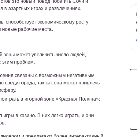
истов это новый повод посетить Сочи и
мя в азартных играх и развлечениях.
оны способствует экономическому росту
я новые рабочие места.
й зоны может увеличить число людей,
с этим проблем.
асения связаны с возможным негативным
 среду города, так как она может привлечь
осферу.
 поиграть в игорной зоне «Красная Поляна»:
игры в казино. В них легко играть, и они
ов.
я дилером и предлагают более интерактивный