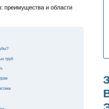
: преимущества и области
рубы?
х труб
ть
урам
истики
тки