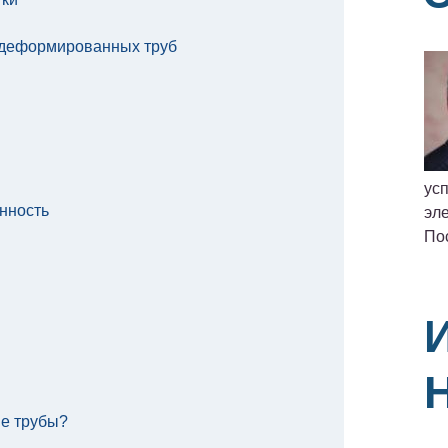
едеформированных труб
ус
нность
эле
По
е трубы?