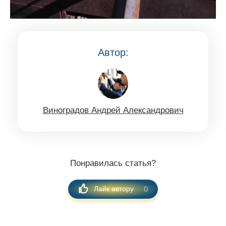
Автор:
Винoгрaдов Aндрeй Aлексaндрoвич
Понравилась статья?
0
Лайк автору