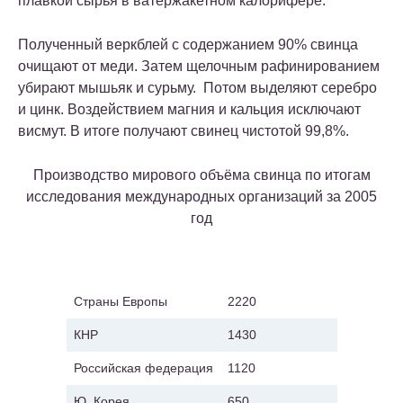
плавкой сырья в ватержакетном калорифере.
Полученный веркблей с содержанием 90% свинца
очищают от меди. Затем щелочным рафинированием
убирают мышьяк и сурьму. Потом выделяют серебро
и цинк. Воздействием магния и кальция исключают
висмут. В итоге получают свинец чистотой 99,8%.
Производство мирового объёма свинца по итогам
исследования международных организаций за 2005
год
Страна производитель
Объём, килотонн
Страны Европы
2220
КНР
1430
Российская федерация
1120
Ю. Корея
650