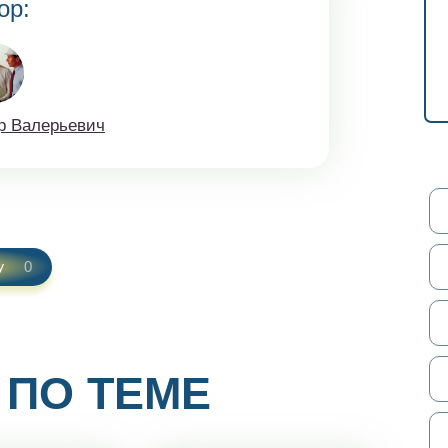
ор:
p Вaлерьeвич
0
у
 ПО ТЕМЕ