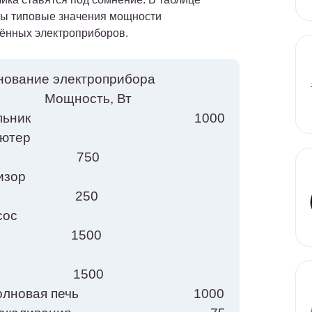
ы типовые значения мощности
ённых электроприборов.
енование электроприбора
Мощность, Вт
одильник 1000
омпьютер
750
елевизор
250
ылесос
1500
Утюг
1500
оволновая печь 1000