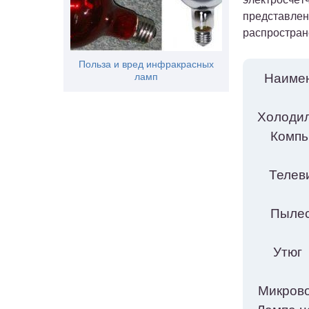
представлен
распростран
Польза и вред инфракрасных
ламп
Наим
Хол
К
Т
П
Микр