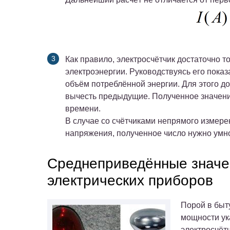
Как правило, электросчётчик достаточно 
электроэнергии. Руководствуясь его пока
объём потреблённой энергии. Для этого до
вычесть предыдущие. Полученное значение
времени.
В случае со счётчиками непрямого измерен
напряжения, полученное число нужно ум
Среднеприведённые значе
электрических приборов
Порой в быт
мощности ук
электросчётч