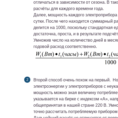
отличаться в зависимости от сезона. В та
расчёты для каждого времени года.
Далее, мощность каждого электроприбора 
сутки. После чего находится суммарный ра
делится на 1000, поскольку стандартная е
достаточна, проста, и в результате подсчё
Умножив число на количество дней в меся
годовой расход соответственно.
Второй способ очень похож на первый. Но 
электроэнергии у электроприборов с неук
мощность можно зная величину потребляем
указывается на бирке с индексом «А», на
общепринятая в нашей стране 220 В. Умно
точно рассчитать потребляемую прибором
Дальнейший расчёт не отличается от перв