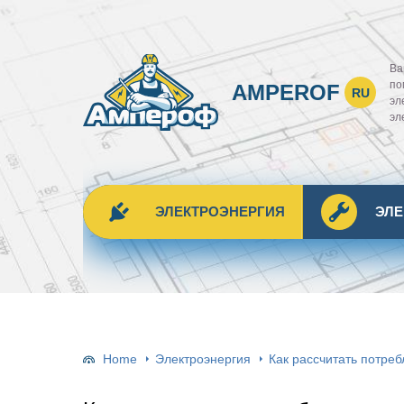
Ва
по
AMPEROF
RU
эл
эл
ЭЛЕКТРОЭНЕРГИЯ
ЭЛ
Home
Электроэнергия
Как рассчитать потреб