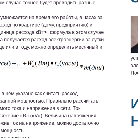
ком случае точнее будет проводить разные
умножается на время его работы, в часах за
сход по квартире (дому, предприятию) и
диница расхода кВт*ч, формула в этом случае
та получается расход электроэнергии за сутки.
це или в году, можно определить месячный и
ус
эле
По
в нём указано как считать расход
азанной мощностью. Правильно рассчитать
ого тока и напряжения в сети. Ток
пряжение «В» («V»). Величина напряжения,
жив ток на напряжение, можно достаточно
 мощность.
ого варианта.