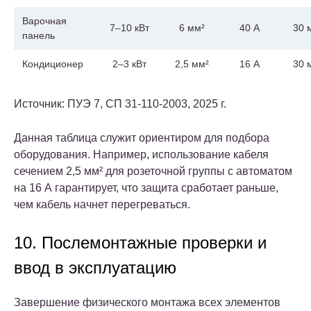
Варочная
7–10 кВт
6 мм²
40 А
30 
панель
Кондиционер
2–3 кВт
2,5 мм²
16 А
30 
Источник: ПУЭ 7, СП 31-110-2003, 2025 г.
Данная таблица служит ориентиром для подбора
оборудования. Например, использование кабеля
сечением 2,5 мм² для розеточной группы с автоматом
на 16 А гарантирует, что защита сработает раньше,
чем кабель начнет перегреваться.
10. Послемонтажные проверки и
ввод в эксплуатацию
Завершение физического монтажа всех элементов