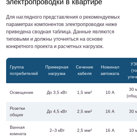
электропроводки в квартире
Для наглядного представления о рекомендуемых
параметрах компонентов электропроводки ниже
приведена сводная таблица. Данные являются
типовыми и должны уточняться на основе
конкретного проекта и расчетных нагрузок.
УЗ
Группа
Примерная
Сечение
Номинал
(то
потребителей
нагрузка
кабеля
автомата
утеч
30 
Освещение
До 3,5 кВт
1,5 мм²
10 А
(общ
Розетки
До 4,5 кВт
2,5 мм²
16 А
30 
общие
Ванная
2–3 кВт
2,5 мм²
16 А
10 
комната