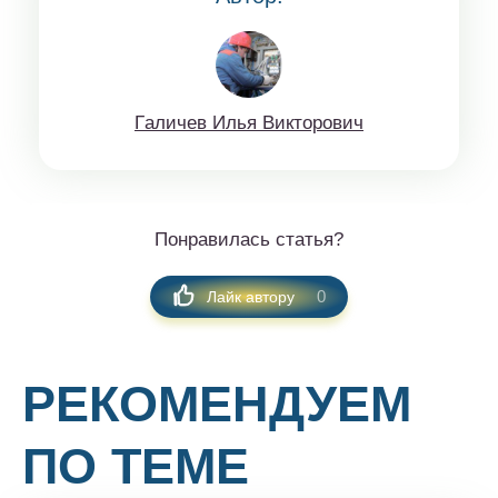
Гaличeв Илья Виктoрoвич
Понравилась статья?
0
Лайк автору
РЕКОМЕНДУЕМ
ПО ТЕМЕ