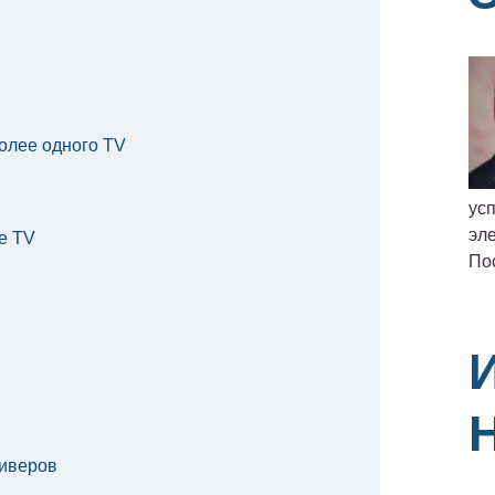
олее одного TV
ус
эле
е TV
По
иверов