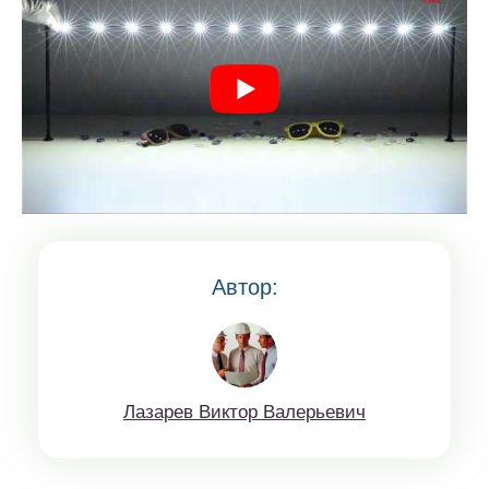
Автор:
Лaзaрев Виктop Вaлерьeвич