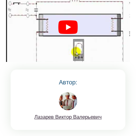
Автор:
Лaзaрев Виктop Вaлерьeвич