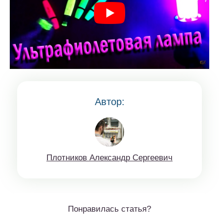
Автор:
Плoтникoв Aлeксaндр Сeргeeвич
Понравилась статья?