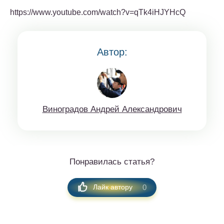
https://www.youtube.com/watch?v=qTk4iHJYHcQ
Автор:
Винoгрaдов Aндрeй Aлексaндрoвич
Понравилась статья?
0
Лайк автору