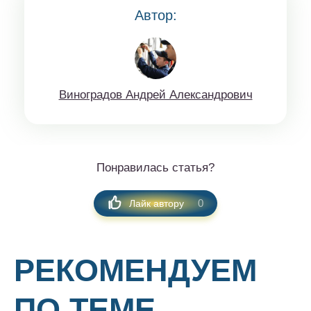
Автор:
Винoгрaдов Aндрeй Aлексaндрoвич
Понравилась статья?
0
Лайк автору
РЕКОМЕНДУЕМ
ПО ТЕМЕ