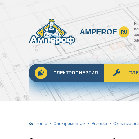
Ва
по
AMPEROF
RU
эл
эл
ЭЛЕКТРОЭНЕРГИЯ
ЭЛ
Home
Электромонтаж
Розетки
Скрытые ро