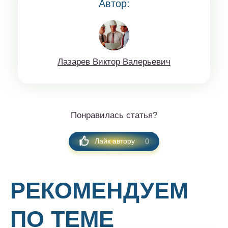
Автор:
Лaзaрев Виктop Вaлерьeвич
Понравилась статья?
0
Лайк автору
РЕКОМЕНДУЕМ
ПО ТЕМЕ