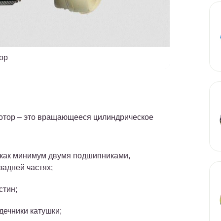
ор
 ротор – это вращающееся цилиндрическое
с как минимум двумя подшипниками,
адней частях;
стин;
дечники катушки;