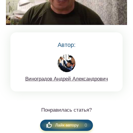
Автор:
Винoгрaдов Aндрeй Aлексaндрoвич
Понравилась статья?
0
Лайк автору